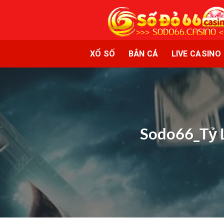
Bỏ
qua
nội
dung
XỔ SỐ
BẮN CÁ
LIVE CASINO
Sodo66_Tỷ 