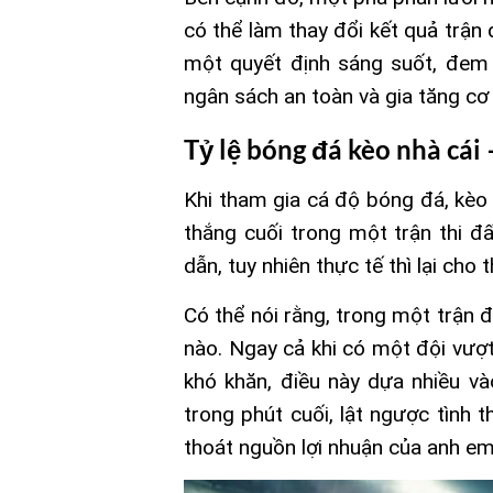
có thể làm thay đổi kết quả trận đ
một quyết định sáng suốt, đem l
ngân sách an toàn và gia tăng cơ
Tỷ lệ bóng đá kèo nhà cái
Khi tham gia cá độ bóng đá, kèo 
thắng cuối trong một trận thi đ
dẫn, tuy nhiên thực tế thì lại cho
Có thể nói rằng, trong một trận 
nào. Ngay cả khi có một đội vượt
khó khăn, điều này dựa nhiều v
trong phút cuối, lật ngược tình 
thoát nguồn lợi nhuận của anh em