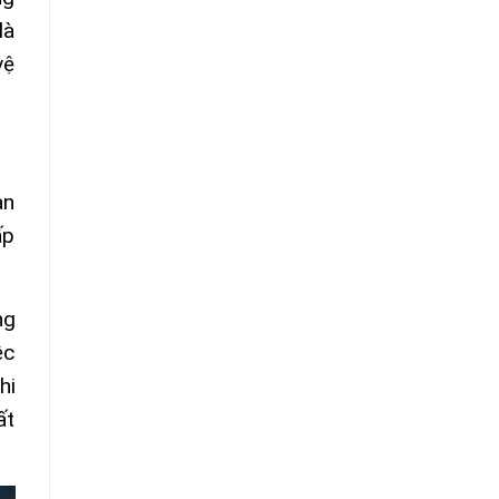
là
vệ
àn
ấp
ng
ệc
hi
ất