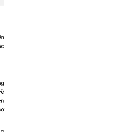
Thái
Lan
–
Bảng
So
Sánh
2025
ền
ắc
ng
về
ên
cơ
ng