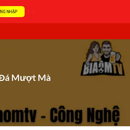
NG NHẬP
g Đá Mượt Mà