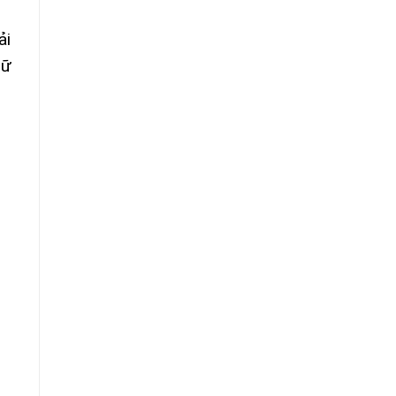
ải
iữ