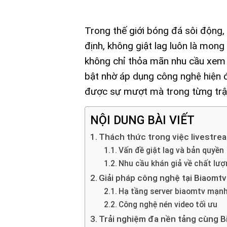
Trong thế giới bóng đá sôi động,
định, không giật lag luôn là mo
không chỉ thỏa mãn nhu cầu xem 
bật nhờ áp dụng công nghệ hiện đ
được sự mượt mà trong từng trận
NỘI DUNG BÀI VIẾT
Thách thức trong việc livestre
Vấn đề giật lag và bản quyền
Nhu cầu khán giả về chất lư
Giải pháp công nghệ tại Biaomtv
Hạ tầng server biaomtv mạn
Công nghệ nén video tối ưu
Trải nghiệm đa nền tảng cùng 