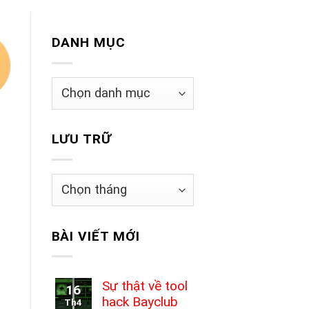
DANH MỤC
Danh
mục
LƯU TRỮ
Lưu
trữ
BÀI VIẾT MỚI
Sự thật về tool
16
hack Bayclub
Th4