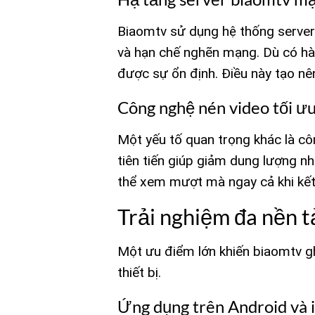
Biaomtv sử dụng hệ thống server 
và hạn chế nghẽn mạng. Dù có hà
được sự ổn định. Điều này tạo nên
Công nghệ nén video tối ư
Một yếu tố quan trọng khác là cô
tiên tiến giúp giảm dung lượng n
thể xem mượt mà ngay cả khi kết
Trải nghiệm đa nền 
Một ưu điểm lớn khiến biaomtv g
thiết bị.
Ứng dụng trên Android và 