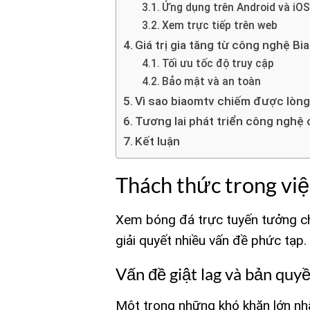
Ứng dụng trên Android và iO
Xem trực tiếp trên web
Giá trị gia tăng từ công nghệ Bi
Tối ưu tốc độ truy cập
Bảo mật và an toàn
Vì sao biaomtv chiếm được lòng
Tương lai phát triển công nghệ
Kết luận
Thách thức trong việ
Xem bóng đá trực tuyến tưởng chừ
giải quyết nhiều vấn đề phức tạp.
Vấn đề giật lag và bản quy
Một trong những khó khăn lớn nhất