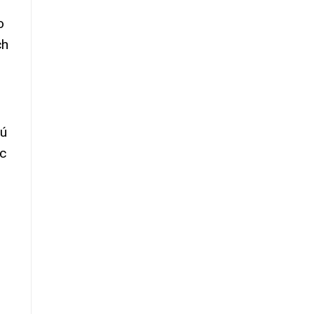
o
ch
cú
ặc