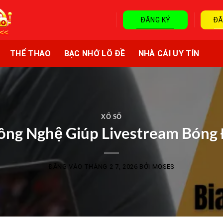
ĐĂNG KÝ
ĐĂ
THỂ THAO
BẠC NHỚ LÔ ĐỀ
NHÀ CÁI UY TÍN
XỔ SỐ
ông Nghệ Giúp Livestream Bón
ĐĂNG VÀO
THÁNG 2 7, 2026
BỞI
MOSES