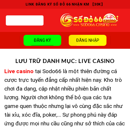
Bỏ
LINK ĐĂNG KÝ SỐ ĐỎ 66 NHẬN KM 【30K】
qua
nội
dung
ĐĂNG KÝ
ĐĂNG NHẬP
LƯU TRỮ DANH MỤC:
LIVE CASINO
Live casino
tại Sodo66 là một thiên đường cá
cược trực tuyến đẳng cấp nhất hiện nay. Kho trò
chơi đa dạng, cập nhật nhiều phiên bản chất
lượng. Người chơi không thể bỏ qua các tựa
game quen thuộc nhưng lại vô cùng đặc sắc như
tài xỉu, xóc đĩa, poker,… Sự phong phú này đáp
ứng được mọi nhu cầu cũng như sở thích của các