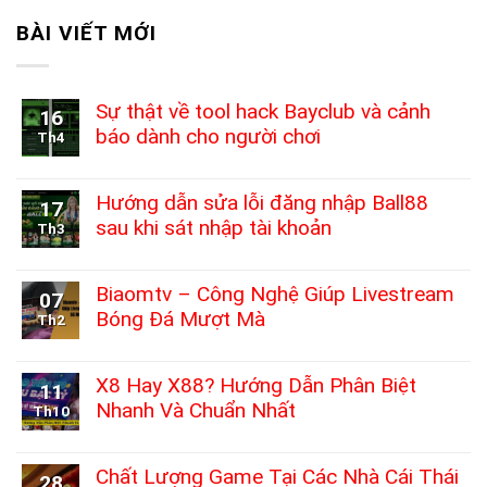
BÀI VIẾT MỚI
Sự thật về tool hack Bayclub và cảnh
16
báo dành cho người chơi
Th4
Không
có
bình
Hướng dẫn sửa lỗi đăng nhập Ball88
17
luận
sau khi sát nhập tài khoản
Th3
ở
Sự
Không
thật
có
về
bình
Biaomtv – Công Nghệ Giúp Livestream
07
tool
luận
Bóng Đá Mượt Mà
hack
Th2
ở
Bayclub
Hướng
Không
và
dẫn
có
cảnh
sửa
bình
X8 Hay X88? Hướng Dẫn Phân Biệt
11
báo
lỗi
luận
dành
Nhanh Và Chuẩn Nhất
đăng
Th10
ở
cho
nhập
Biaomtv
Không
người
Ball88
–
có
chơi
sau
Công
bình
Chất Lượng Game Tại Các Nhà Cái Thái
28
khi
Nghệ