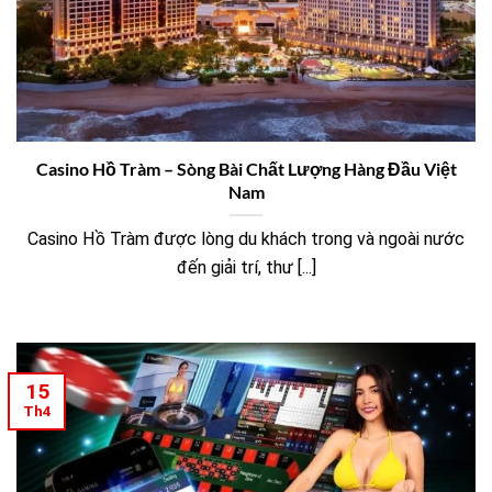
Casino Hồ Tràm – Sòng Bài Chất Lượng Hàng Đầu Việt
Nam
Casino Hồ Tràm được lòng du khách trong và ngoài nước
đến giải trí, thư [...]
15
Th4