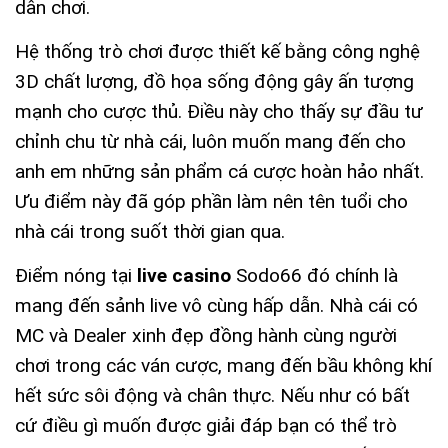
dân chơi.
Hệ thống trò chơi được thiết kế bằng công nghệ
3D chất lượng, đồ họa sống động gây ấn tượng
mạnh cho cược thủ. Điều này cho thấy sự đầu tư
chỉnh chu từ nhà cái, luôn muốn mang đến cho
anh em những sản phẩm cá cược hoàn hảo nhất.
Ưu điểm này đã góp phần làm nên tên tuổi cho
nhà cái trong suốt thời gian qua.
Điểm nóng tại
live casino
Sodo66 đó chính là
mang đến sảnh live vô cùng hấp dẫn. Nhà cái có
MC và
Dealer xinh đẹp
đồng hành cùng người
chơi trong các ván cược, mang đến bầu không khí
hết sức sôi động và chân thực. Nếu như có bất
cứ điều gì muốn được giải đáp bạn có thể trò