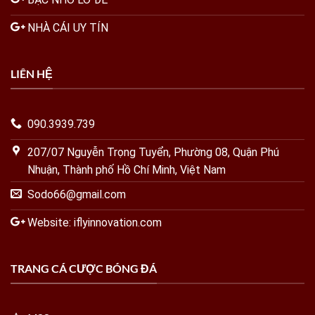
NHÀ CÁI UY TÍN
LIÊN HỆ
090.3939.739
207/07 Nguyễn Trọng Tuyển, Phường 08, Quận Phú
Nhuận, Thành phố Hồ Chí Minh, Việt Nam
Sodo66@gmail.com
Website: iflyinnovation.com
TRANG CÁ CƯỢC BÓNG ĐÁ