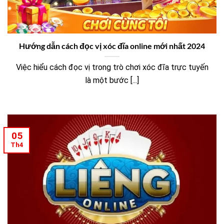
Hướng dẫn cách đọc vị xóc đĩa online mới nhất 2024
Việc hiểu cách đọc vị trong trò chơi xóc đĩa trực tuyến
là một bước [...]
05
Th4