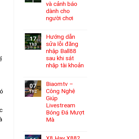
và cảnh báo
dành cho
người chơi
Không
có
bình
Hướng dẫn
17
luận
sửa lỗi đăng
Th3
ở
nhập Ball88
Sự
thật
sau khi sát
ể
về
nhập tài khoản
tool
hack
Không
Bayclub
có
và
bình
Biaomtv –
07
cảnh
luận
báo
Công Nghệ
nó
Th2
ở
dành
Giúp
Hướng
cho
dẫn
Livestream
người
sửa
c
chơi
Bóng Đá Mượt
lỗi
đăng
à
Mà
nhập
Ball88
Không
sau
có
khi
bình
X8 Hay X88?