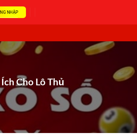
NG NHẬP
 Ích Cho Lô Thủ