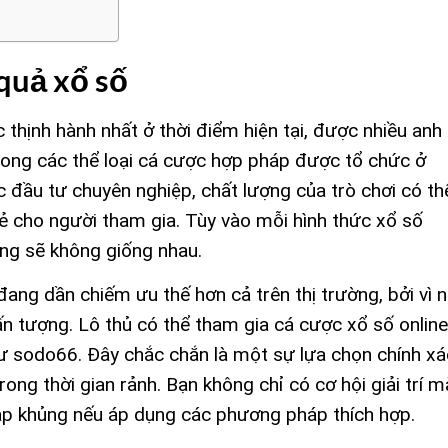
 quả xổ số
 thịnh hành nhất ở thời điểm hiện tại, được nhiều anh
rong các thể loại cá cược hợp pháp được tổ chức ở
đầu tư chuyên nghiệp, chất lượng của trò chơi có th
ẻ cho người tham gia. Tùy vào mỗi hình thức xổ số
ng sẽ không giống nhau.
ang dần chiếm ưu thế hơn cả trên thị trường, bởi vì 
ấn tượng. Lô thủ có thể tham gia cá cược xổ số online
như sodo66. Đây chắc chắn là một sự lựa chọn chính xá
rong thời gian rảnh. Bạn không chỉ có cơ hội giải trí m
p khủng nếu áp dụng các phương pháp thích hợp.