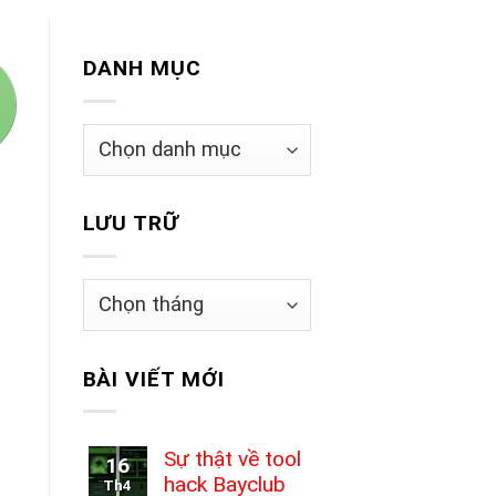
DANH MỤC
Danh
mục
LƯU TRỮ
Lưu
trữ
BÀI VIẾT MỚI
Sự thật về tool
16
hack Bayclub
Th4