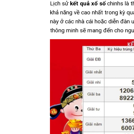
Lịch sử
kết quả xổ số
chinhs là t
khả năng về cao nhất trong kỳ qua
này ở các nhà cái hoặc diễn đàn u
thông minh sẽ mang đến cho ngườ