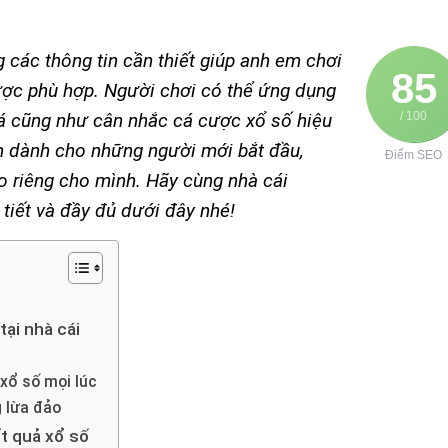
 các thông tin cần thiết giúp anh em chơi
85
ược phù hợp. Người chơi có thể ứng dụng
iá cũng như cân nhắc cá cược xổ số hiệu
/ 100
h dành cho những người mới bắt đầu,
Điểm SEO
 riêng cho mình. Hãy cùng nhà cái
 tiết và đầy đủ dưới đây nhé!
tại nhà cái
xổ số mọi lúc
g lừa đảo
ết quả xổ số