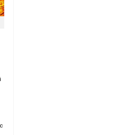
Thái
Lan
–
Bảng
So
Sánh
2025
i
ác