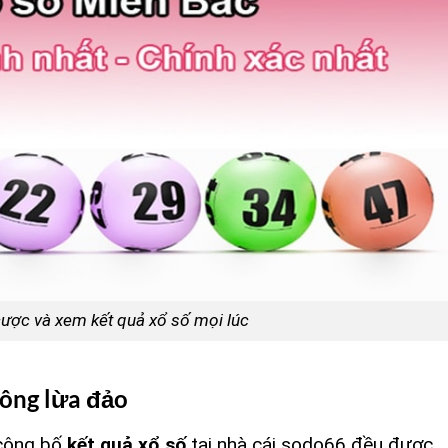
cược và xem kết quả xổ số mọi lúc
hông lừa đảo
 công bố
kết quả xổ số
tại nhà cái sodo66 đều được