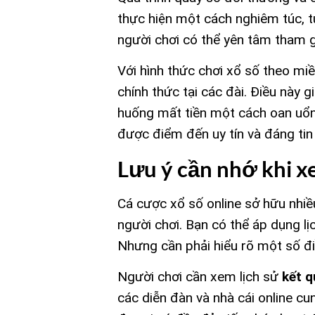
thực hiện một cách nghiêm túc, tu
người chơi có thể yên tâm tham g
Với hình thức chơi xổ số theo mi
chính thức tại các đài. Điều này
huống mất tiền một cách oan uổng
được điểm đến uy tín và đáng tin 
Lưu ý cần nhớ khi xe
Cá cược xổ số online sở hữu nhiề
người chơi. Bạn có thể áp dụng lị
Nhưng cần phải hiểu rõ một số đi
Người chơi cần xem lịch sử
kết q
các diễn đàn và nhà cái online cu