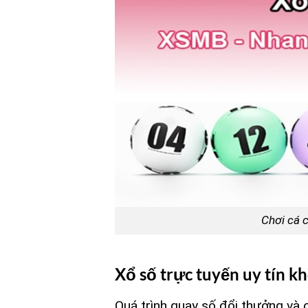
Chơi cá 
Xổ số trực tuyến uy tín k
Quá trình quay số đổi thưởng và