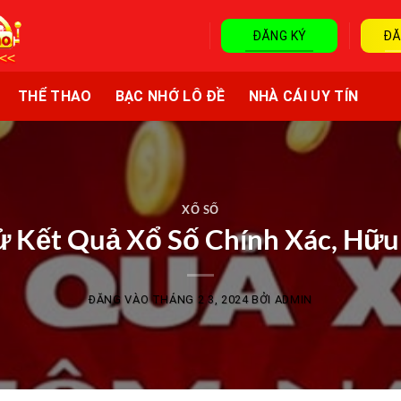
ĐĂNG KÝ
ĐĂ
THỂ THAO
BẠC NHỚ LÔ ĐỀ
NHÀ CÁI UY TÍN
XỔ SỐ
 Kết Quả Xổ Số Chính Xác, Hữu
ĐĂNG VÀO
THÁNG 2 3, 2024
BỞI
ADMIN