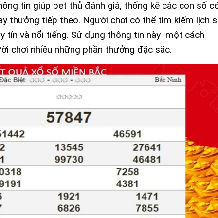
hông tin giúp bet thủ đánh giá, thống kê các con số c
y thưởng tiếp theo. Người chơi có thể tìm kiếm lịch 
y tín và nổi tiếng. Sử dụng thông tin này một cách
i chơi nhiều những phần thưởng đặc sắc.