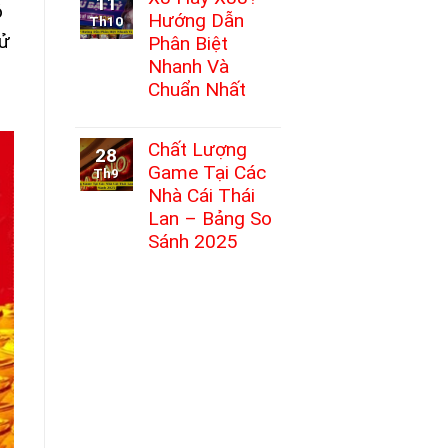
11
ó
sát
luận
Hướng Dẫn
Th10
ở
nhập
sử
Phân Biệt
Biaomtv
tài
–
khoản
Nhanh Và
Công
Chuẩn Nhất
Nghệ
Giúp
Không
Livestream
có
Bóng
bình
Chất Lượng
28
Đá
luận
Mượt
Game Tại Các
Th9
ở
Mà
Nhà Cái Thái
X8
Hay
Lan – Bảng So
X88?
Sánh 2025
Hướng
Dẫn
Không
Phân
có
Biệt
bình
Nhanh
luận
Và
ở
Chuẩn
Chất
Nhất
Lượng
Game
Tại
Các
Nhà
Cái