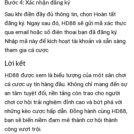
Bước 4: Xác nhận đăng ký
Sau khi điền đầy đủ thông tin, chọn Hoàn tất
đăng ký. Ngay sau đó, HD88 sẽ gửi mã xác thực
qua email hoặc số điện thoại bạn đã đăng ký.
Nhập mã này để kích hoạt tài khoản và sẵn sàng
tham gia cá cược
Lời kết
HD88 được xem là biểu tượng của một sân chơi
cá cược uy tín hàng đầu. Không chỉ mang đến sự
an tâm tuyệt đối, nền tảng còn trao cho người
chơi cơ hội trải nghiệm đỉnh cao và bứt phá với
những kèo cược hấp dẫn. Đồng hành cùng HD88,
bạn sẽ biến niềm đam mê thành cơ hội thành
công vượt trội.