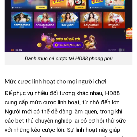
Danh mục cá cược tại HD88 phong phú
Mức cược linh hoạt cho mọi người chơi
Để phục vụ nhiều đối tượng khác nhau, HD88
cung cấp mức cược linh hoạt, từ nhỏ đến lớn.
Người mới có thể dễ dàng làm quen, trong khi
các bet thủ chuyên nghiệp lại có cơ hội thử sức
với những kèo cược lớn. Sự linh hoạt này giúp