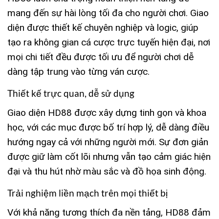
mang đến sự hài lòng tối đa cho người chơi. Giao
diện được thiết kế chuyên nghiệp và logic, giúp
tạo ra không gian cá cược trực tuyến hiện đại, nơi
mọi chi tiết đều được tối ưu để người chơi dễ
dàng tập trung vào từng ván cược.
Thiết kế trực quan, dễ sử dụng
Giao diện HD88 được xây dựng tinh gọn và khoa
học, với các mục được bố trí hợp lý, dễ dàng điều
hướng ngay cả với những người mới. Sự đơn giản
được giữ làm cốt lõi nhưng vẫn tạo cảm giác hiện
đại và thu hút nhờ màu sắc và đồ họa sinh động.
Trải nghiệm liền mạch trên mọi thiết bị
Với khả năng tương thích đa nền tảng, HD88 đảm