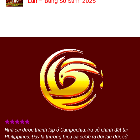
Lan – Bảng So Sánh 2025
Giúp
Th9
ở
nhập
Livestream
X8
Không
tài
Bóng
Hay
có
khoản
Đá
X88?
bình
Mượt
Hướng
luận
Mà
Dẫn
ở
Phân
Chất
Biệt
Lượng
Nhanh
Game
Và
Tại
Chuẩn
Các
Nhất
Nhà
Cái
Thái
Lan
–
Bảng
So
Sánh
2025
Nhà cái được thành lập ở Campuchia, trụ sở chính đặt tại
Philippines. Đây là thương hiệu cá cược ra đời lâu đời, sở