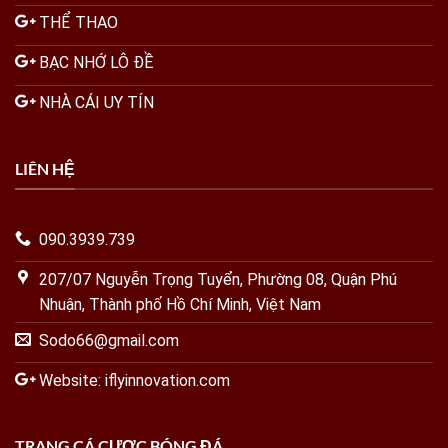
THỂ THAO
BẠC NHỚ LÔ ĐỀ
NHÀ CÁI UY TÍN
LIÊN HỆ
090.3939.739
207/07 Nguyễn Trọng Tuyển, Phường 08, Quận Phú
Nhuận, Thành phố Hồ Chí Minh, Việt Nam
Sodo66@gmail.com
Website: iflyinnovation.com
TRANG CÁ CƯỢC BÓNG ĐÁ