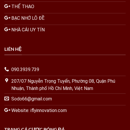
THỂ THAO
BẠC NHỚ LÔ ĐỀ
NHÀ CÁI UY TÍN
LIÊN HỆ
090.3939.739
207/07 Nguyễn Trọng Tuyển, Phường 08, Quận Phú
Nhuận, Thành phố Hồ Chí Minh, Việt Nam
Sodo66@gmail.com
Website: iflyinnovation.com
TRANG CÁ CƯỢC BÓNG ĐÁ