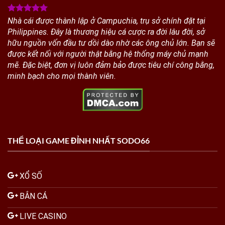
Nhà cái được thành lập ở Campuchia, trụ sở chính đặt tại
Philippines. Đây là thương hiệu cá cược ra đời lâu đời, sở
hữu nguồn vốn đầu tư dồi dào nhờ các ông chủ lớn. Bạn sẽ
được kết nối với người thật bằng hệ thống máy chủ mạnh
mẽ. Đặc biệt, đơn vị luôn đảm bảo được tiêu chí công bằng,
minh bạch cho mọi thành viên.
THỂ LOẠI GAME ĐỈNH NHẤT SODO66
XỔ SỐ
BẮN CÁ
LIVE CASINO