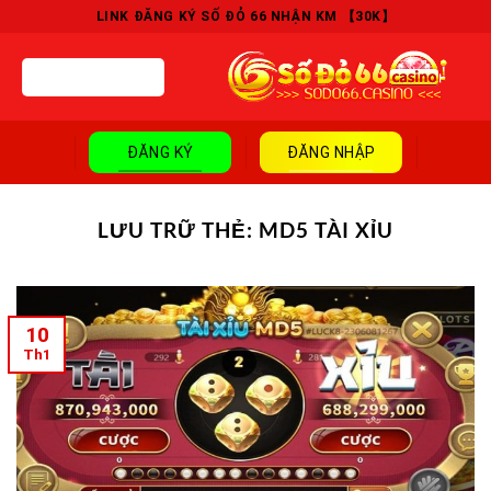
Bỏ
LINK ĐĂNG KÝ SỐ ĐỎ 66 NHẬN KM 【30K】
qua
nội
dung
ĐĂNG KÝ
ĐĂNG NHẬP
LƯU TRỮ THẺ:
MD5 TÀI XỈU
10
Th1